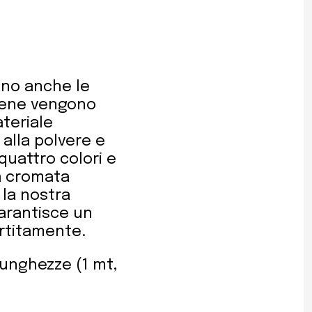
zano anche le
ilene vengono
ateriale
 alla polvere e
quattro colori e
a cromata
 la nostra
 garantisce un
rtitamente.
lunghezze (1 mt,