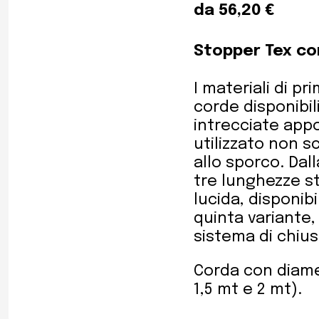
da 56,20 €
Stopper Tex co
I materiali di p
corde disponibil
intrecciate appo
utilizzato non s
allo sporco. Dal
tre lunghezze s
lucida, disponib
quinta variante, 
sistema di chiu
Corda con diamet
1,5 mt e 2 mt).