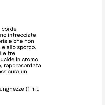
e corde
ono intrecciate
eriale che non
 e allo sporco.
i e tre
 lucide in cromo
e, rappresentata
 assicura un
lunghezze (1 mt,