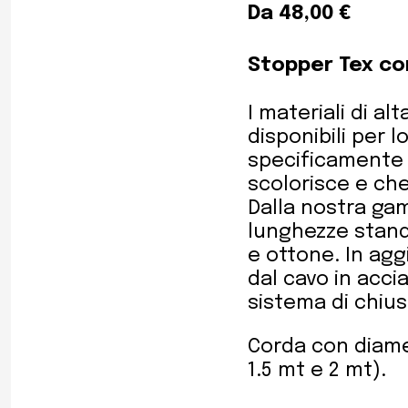
Da 48,00 €
Stopper Tex co
I materiali di al
disponibili per 
specificamente p
scolorisce e che
Dalla nostra gam
lunghezze standa
e ottone. In ag
dal cavo in accia
sistema di chiu
Corda con diamet
1.5 mt e 2 mt).