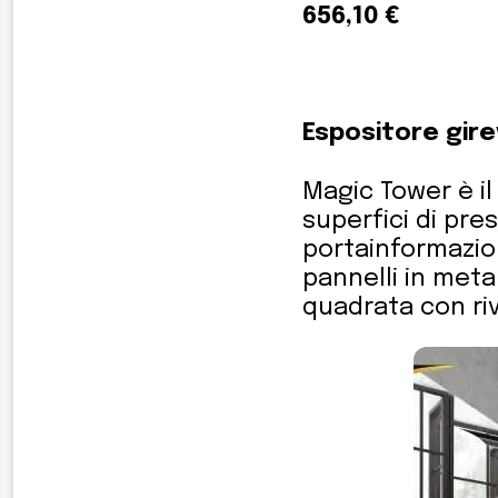
656,10 €
Espositore gire
Magic Tower è i
superfici di pre
portainformazion
pannelli in meta
quadrata con ri