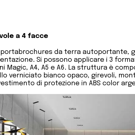
vole a 4 facce
l portabrochures da terra autoportante, g
sentazione. Si possono applicare i 3 forma
i Magic, A4, A5 e A6. La struttura è com
llo verniciato bianco opaco, girevoli, mon
vestimento di protezione in ABS color arg