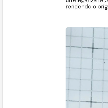
un'eleganza le p
rendendolo origi