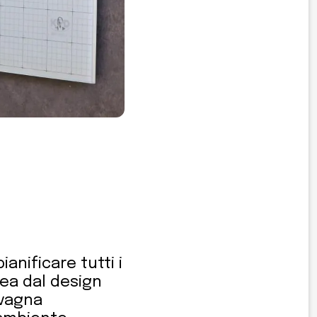
anificare tutti i
inea dal design
avagna