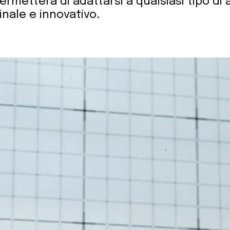
ermetterà di adattarsi a qualsiasi tipo di
nale e innovativo.