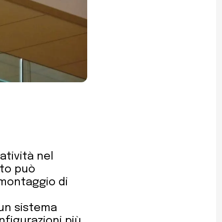
atività nel
tto può
 montaggio di
e un sistema
nfigurazioni più