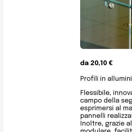
da 20,10 €
Profili in allumi
Flessibile, innov
campo della segn
esprimersi al ma
pannelli realizz
Inoltre, grazie a
modulare, facili