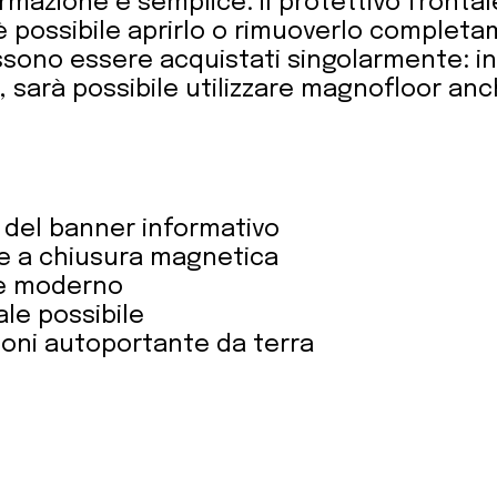
rmazione è semplice: il protettivo frontal
 possibile aprirlo o rimuoverlo completa
sono essere acquistati singolarmente: i
a, sarà possibile utilizzare magnofloor an
 del banner informativo
zie a chiusura magnetica
 e moderno
iale possibile
ioni autoportante da terra