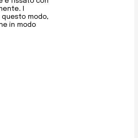
e è fissato con
mente. I
n questo modo,
che in modo