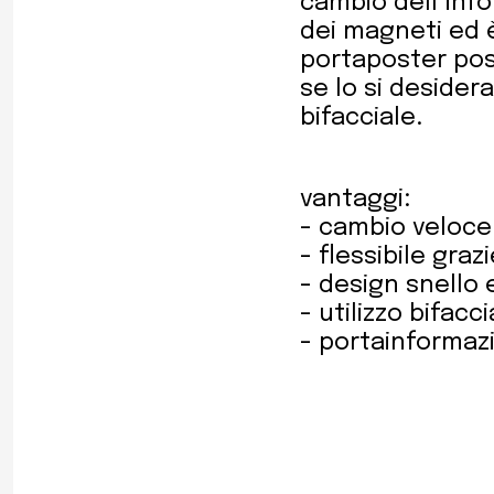
cambio dell´info
dei magneti ed è
portaposter pos
se lo si desider
bifacciale.
vantaggi:
- cambio veloce
- flessibile gra
- design snello
- utilizzo bifacc
- portainformaz