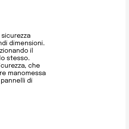
 sicurezza
di dimensioni.
izionando il
lo stesso.
sicurezza, che
sere manomessa
pannelli di