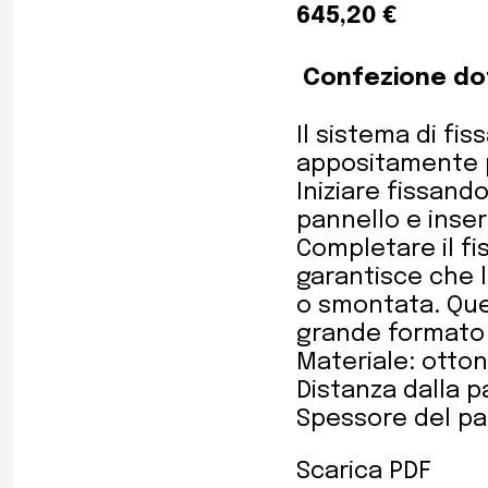
645,20 €
Confezione dot
Il sistema di fi
appositamente p
Iniziare fissando
pannello e inser
Completare il fi
garantisce che 
o smontata. Ques
grande formato
Materiale: otto
Distanza dalla p
Spessore del pan
Scarica PDF