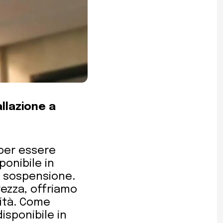
llazione a
 per essere
ponibile in
 a sospensione.
rezza, offriamo
lità. Come
isponibile in