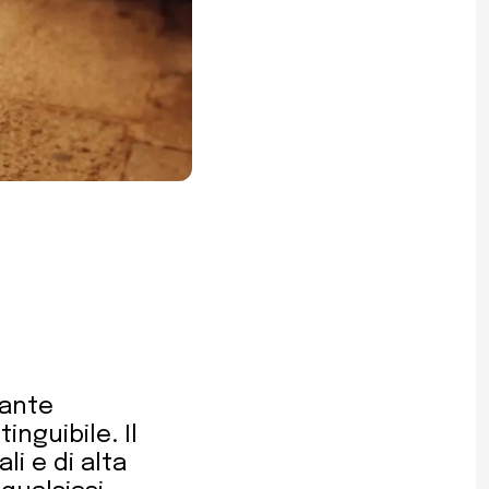
vante
inguibile. Il
i e di alta