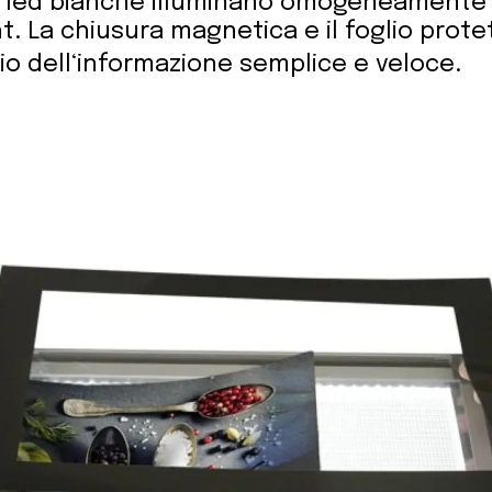
i a led bianche illuminano omogeneamente 
. La chiusura magnetica e il foglio protett
io dell‘informazione semplice e veloce.