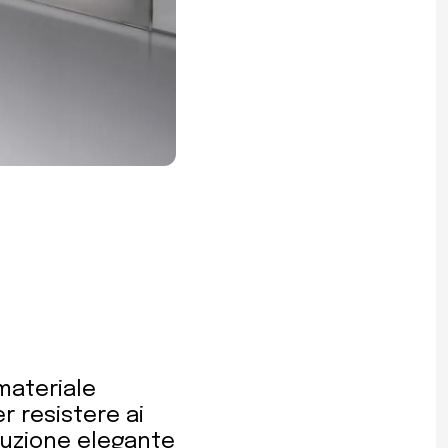
 materiale
r resistere ai
oluzione elegante