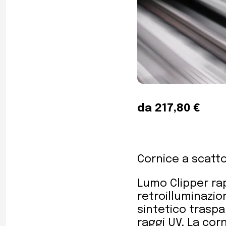
da 217,80 €
Cornice a scatto
Lumo Clipper ra
retroilluminazion
sintetico traspa
raggi UV. La cor